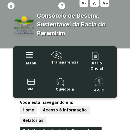
A-
A
A+
Consórcio de Desenv.
Sustentável da Bacia do
Paramirim
Transparência
Menu
Diário
Oficial
SIM
Ouvidoria
e-SIC
Você está navegando em:
Home
Acesso à Informação
Relatórios