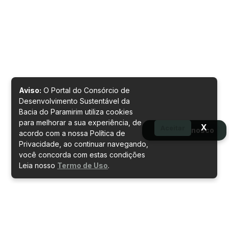
Aviso:
O Portal do Consórcio de
Desenvolvimento Sustentável da
Bacia do Paramirim utiliza cookies
para melhorar a sua experiência, de
X
Aceitar
Fale conosco
acordo com a nossa Política de
Privacidade, ao continuar navegando,
você concorda com estas condições
Leia nosso
Termo de Uso
.