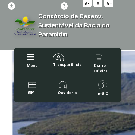
A-
A
A+
Consórcio de Desenv.
Sustentável da Bacia do
Paramirim
Transparência
Menu
Diário
Oficial
SIM
Ouvidoria
e-SIC