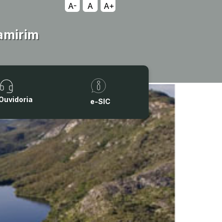
A-
A
A+
amirim
Ouvidoria
e-SIC