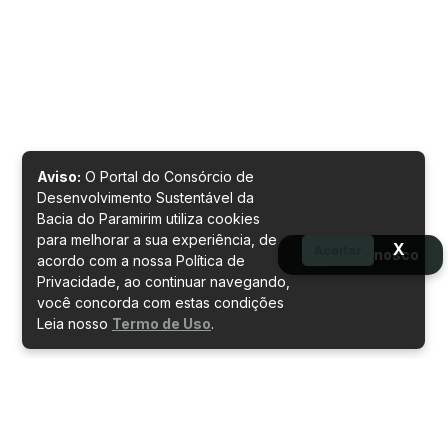
Aviso:
O Portal do Consórcio de
Desenvolvimento Sustentável da
Bacia do Paramirim utiliza cookies
para melhorar a sua experiência, de
X
Aceitar
Fale conosco
acordo com a nossa Política de
Privacidade, ao continuar navegando,
você concorda com estas condições
Leia nosso
Termo de Uso
.