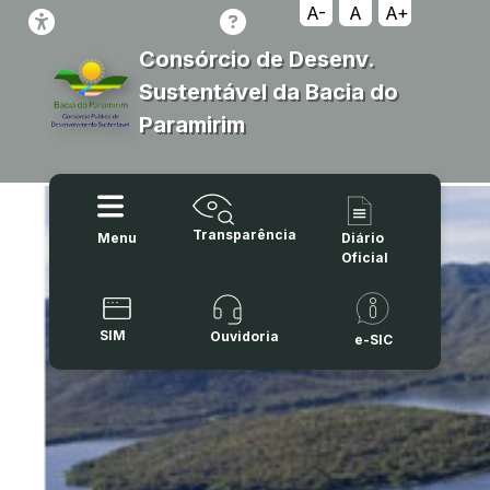
A-
A
A+
Consórcio de Desenv.
Sustentável da Bacia do
Paramirim
Transparência
Menu
Diário
Oficial
SIM
Ouvidoria
e-SIC