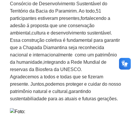
Consórcio de Desenvolvimento Sustentável do
Território da Bacia do Paramirim. Ao todo,51
...Ou se preferir
participantes estiveram presentes,fortalecendo a
Ligue para nós
adesão á proposta que une conservação
(77) 3650-1160
ambiental,cultura e desenvolvimento sustentável.
E-mail
Essa construção coletiva é fundamental para garantir
cdsbp@outlook.com
que a Chapada Diamantina seja reconhecida
Ou seja atendido presencialmente
nacional e internacionalmente como um patrimônio
Segunda a sexta-feira, das 08:00 às 12:00 e das 14:00 às
da humanidade,integrando a Rede Mundial de
17:00 hrs
reservas da Biosfera da UNESCO.
AVENIDA RIO DO PIRES,S/Nº - CATURAMA/BA
Agradecemos a todos e todas que se fizeram
Outros meios de contato
presente. Juntos,podemos proteger e cuidar do nosso
patrimônio natural e cultural,garantindo
e-SIC
sustentabiliadade para as atuais e futuras gerações.
Ouvidoria