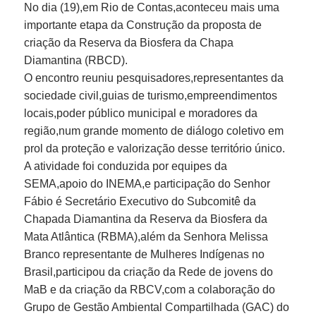
No dia (19),em Rio de Contas,aconteceu mais uma
Fale conosco
importante etapa da Construção da proposta de
Nome*
criação da Reserva da Biosfera da Chapa
Telefone 1*
Diamantina (RBCD).
Telefone 2
O encontro reuniu pesquisadores,representantes da
E-mail*
sociedade civil,guias de turismo,empreendimentos
Cidade/Estado
locais,poder público municipal e moradores da
Assunto*
região,num grande momento de diálogo coletivo em
prol da proteção e valorização desse território único.
A atividade foi conduzida por equipes da
SEMA,apoio do INEMA,e participação do Senhor
Fábio é Secretário Executivo do Subcomitê da
Mensagem*
Chapada Diamantina da Reserva da Biosfera da
*Campos obrigatórios
Mata Atlântica (RBMA),além da Senhora Melissa
Ao iniciar um contato, você concorda com a
Política de
Branco representante de Mulheres Indígenas no
privacidade
Brasil,participou da criação da Rede de jovens do
MaB e da criação da RBCV,com a colaboração do
Grupo de Gestão Ambiental Compartilhada (GAC) do