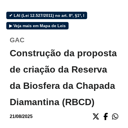
e-SIC
✔ LAI (Lei 12.527/2011) no art. 8º, §1º, I
▶ Veja mais em Mapa de Leis
Filtrar por todos
GAC
Acesso à Informação
Cidadão
Construção da proposta
Empresas
Fotos
de criação da Reserva
Notícias
PREFEITURAS
Servidor
da Biosfera da Chapada
Transparência
Turistas
Diamantina (RBCD)
Videos
Áudios
21/08/2025
Fale conosco