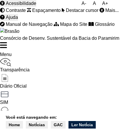
Acessibilidade
A-
A
A+
Contraste
Espaçamento
Destacar cursor
Mais...
Ajuda
Manual de Navegação
Mapa do Site
Glossário
Consórcio de Desenv. Sustentável da Bacia do Paramirim
Menu
Transparência
Diário Oficial
SIM
Você está navegando em:
Ouvidoria
Home
NotÍcias
GAC
Ler NotÍcia