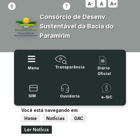
A-
A
A+
Consórcio de Desenv.
Sustentável da Bacia do
Paramirim
Transparência
Menu
Diário
Oficial
SIM
Ouvidoria
e-SIC
Você está navegando em:
Home
NotÍcias
GAC
Ler NotÍcia