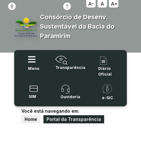
A-
A
A+
Consórcio de Desenv.
Sustentável da Bacia do
Paramirim
Transparência
Menu
Diário
Oficial
SIM
Ouvidoria
e-SIC
Você está navegando em:
Home
Portal da Transparência