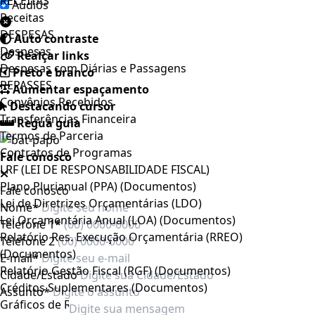
RECEITAS
Áudios
Receitas
DESPESAS
Auto contraste
Despesas
Realçar links
Despesas com Diárias e Passagens
Preto e branco
REPASSES
Aumentar espaçamento
Convênios Recebidos
Destacando cursor
Transferências Financeira
Regua guia
Termos de Parceria
Contratos de Programas
Fale conosco
LRF (LEI DE RESPONSABILIDADE FISCAL)
Plano Plurianual (PPA) (Documentos)
Fale conosco
Lei de Diretrizes Orçamentárias (LDO)
Nome*
Lei Orçamentária Anual (LOA) (Documentos)
Telefone 1*
Relatório Res. Execução Orçamentária (RREO)
Telefone 2
(Documentos)
E-mail*
Relatório Gestão Fiscal (RGF) (Documentos)
Cidade/Estado
Créditos Suplementares (Documentos)
Assunto*
Gráficos de Receitas e Despesas