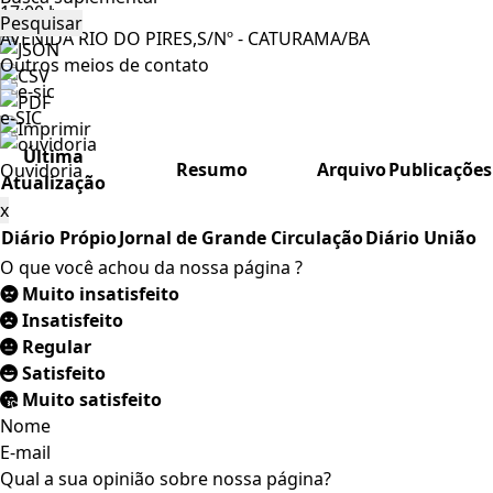
17:00 hrs
Pesquisar
AVENIDA RIO DO PIRES,S/Nº - CATURAMA/BA
Outros meios de contato
e-SIC
Última
Resumo
Arquivo
Publicações
Ouvidoria
Atualização
x
Diário Própio
Jornal de Grande Circulação
Diário União
O que você achou da nossa página ?
Muito insatisfeito
Insatisfeito
Regular
Satisfeito
Muito satisfeito
Nome
E-mail
Qual a sua opinião sobre nossa página?