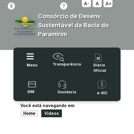
A-
A
A+
Consórcio de Desenv.
Sustentável da Bacia do
Paramirim
Transparência
Menu
Diário
Oficial
SIM
Ouvidoria
e-SIC
Você está navegando em:
Home
Vídeos